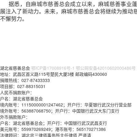
据悉，自麻城市慈善总会成立以来，麻城慈善事业
展注入了新动力。未来，麻城市慈善总会将继续为推动
不懈努力。
湖北省慈善总会
鄂ICP备17008916号-1
鄂公网安备42010602000486号
地址：武昌区首义路115号楚民大厦3楼 邮政编码430060
捐赠热线：027-87433333
项目部：027-88315031
人民币捐款账户：
户名：湖北省慈善总会
境内账号：11150000001247462；开户行：华夏银行武汉分行营业部
境外账号：563887068750；开户行：中国银行武汉大东门支行
外币捐款账户：
户名：湖北省慈善总会；开户行：中国银行武汉武昌支行
美元账号：559970269249；港币账号：565170271386
法律顾问：湖北忠三律师事务所主任律师 严道清