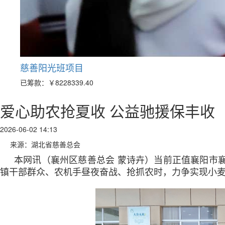
慈善阳光班项目
已筹款：
￥8228339.40
爱心助农抢夏收 公益驰援保丰收
2026-06-02 14:13
来源：湖北省慈善总会
本网讯（襄州区慈善总会 蒙诗卉）当前正值襄阳市
镇干部群众、农机手昼夜奋战、抢抓农时，力争实现小