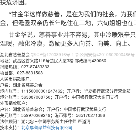
扶危济困。
“甘金华这样做慈善，是在为我们的社会，为我
金，但耄耋双亲仍长年吃住在工地，六旬姐姐也在
甘金华说，慈善事业并不容易，其中冷暖艰辛只
温暖，融化冷漠，激励更多人向善、向美、向上。（
湖北省慈善总会
鄂ICP备17008916号-1
鄂公网安备42010602000486号
地址：武昌区首义路115号楚民大厦3楼 邮政编码430060
捐赠热线：027-87433333
项目部：027-88315031
人民币捐款账户：
户名：湖北省慈善总会
境内账号：11150000001247462；开户行：华夏银行武汉分行营业部
境外账号：563887068750；开户行：中国银行武汉大东门支行
外币捐款账户：
户名：湖北省慈善总会；开户行：中国银行武汉武昌支行
美元账号：559970269249；港币账号：565170271386
法律顾问：湖北忠三律师事务所主任律师 严道清
技术支持：
北京厚普聚益科技有限公司