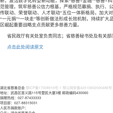
新，激活数字化转型新动能，探索“慈善+金融”“慈善+
范管理，筑牢慈善公信力根基，严格规范募捐、执行、公
传联动、荣誉联动、人才联动”五位一体新格局，加大
“一元捐”“一块走”等创新做法形成长效机制，持续扩
区崛起重要战略支点贡献更多慈善力量。
省民政厅有关处室负责同志；省慈善秘书处及有关部
点击此处阅读原文
湖北省慈善总会
鄂ICP备17008916号-1
鄂公网安备42010602000486号
地址：武昌区首义路115号楚民大厦3楼 邮政编码430060
捐赠热线：027-87433333
项目部：027-88315031
人民币捐款账户：
户名：湖北省慈善总会