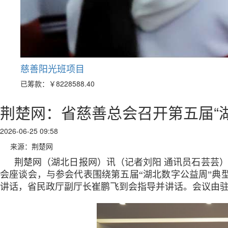
慈善阳光班项目
已筹款：
￥8228588.40
荆楚网：省慈善总会召开第五届“
2026-06-25 09:58
来源：荆楚网
荆楚网（湖北日报网）讯（记者刘阳 通讯员石芸芸）
会座谈会，与参会代表围绕第五届“湖北数字公益周”典
讲话，省民政厅副厅长崔鹏飞到会指导并讲话。会议由