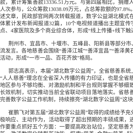
款，累计筹集善款13336.51万元。与第四届相比，捐赠
人次参与，公众筹款13038.09万元，占总筹款额的9
述文章，民政部官网两次转载报道，数字公益湖北模式
体累计发布新闻报道32篇，10个电视频道播出主题宣传
点、4家医院及多个商业综合体，形成“线上传播+线下触
荆州市、宜昌市、十堰市、五峰县、阳新县等部分市
流发言。各地慈善会围绕“善泽江城”“善泽宜昌”“善泽黄石
活动，形成“一市一品、百花齐放”格局。
郭志高表示，本届“湖北数字公益周”，全省慈善系统
“人人慈善”理念在全省深入传播的有力印证，也是全省
地区参与不够均衡、对激励机制和平台规则掌握不够细
长效机制，切实推动当前全省联动项目落地落实。省慈
完善数字公益工作机制，持续擦亮“湖北数字公益周”这
崔鹏飞对第五届“湖北数字公益周”取得的成绩给予
极响应、主动作为，活动取得了超出预期的丰硕成果，进
作要重点抓好五个方面：一要提高政治站位，坚定慈善