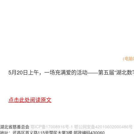
(电
5月20日上午，一场充满爱的活动——第五届“湖北数
点击此处阅读原文
湖北省慈善总会
鄂ICP备17008916号-1
鄂公网安备42010602000486号
地址：武昌区首义路115号楚民大厦3楼 邮政编码430060