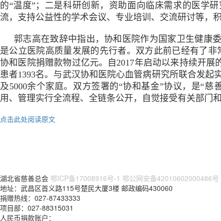
的“温度”；二是科研创新，资助面向临床需求的医学研
流，支持公益性的学术会议、专业培训、交流研讨等，积
郭志高在致辞中指出，协和医院作为国家卫生健康
是公立医院高质量发展的先行者。双方此前已经有了非常扎
协和医院捐赠款物过亿元。自2017年启动以来持续开展
患者1393名。与武汉协和医院心血管病研究所联合发起实
及5000余个家庭。双方签署的“协和基金”协议，是“
用、管理实行全流程、全链条公开，自觉接受有关部门
点击此处阅读原文
湖北省慈善总会
鄂ICP备17008916号-1
鄂公网安备42010602000486号
地址：武昌区首义路115号楚民大厦3楼 邮政编码430060
捐赠热线：027-87433333
项目部：027-88315031
人民币捐款账户：