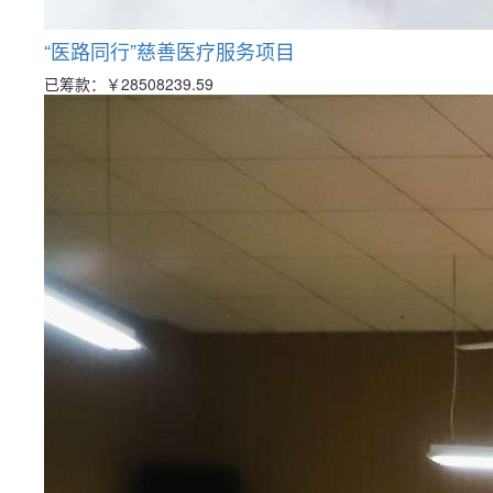
“医路同行”慈善医疗服务项目
已筹款：
￥28508239.59