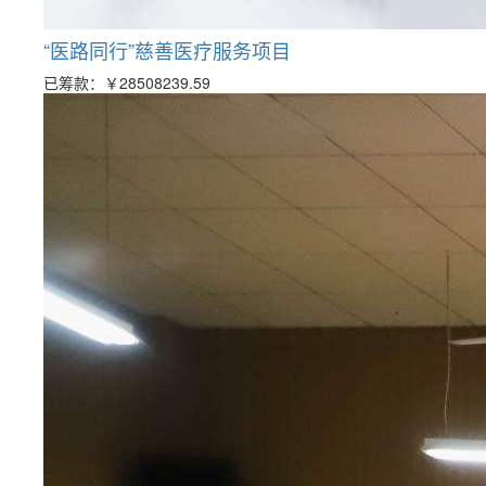
“医路同行”慈善医疗服务项目
已筹款：
￥28508239.59